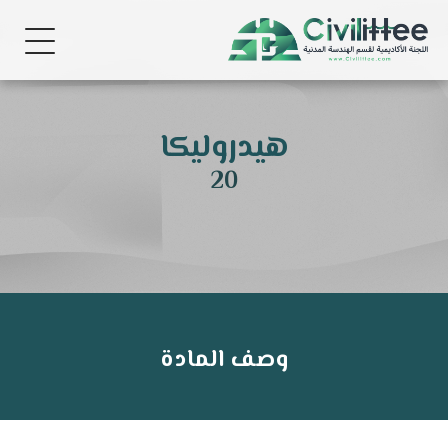
هيدروليكا
20
وصف المادة