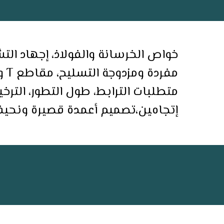
ﺧﻮاص اﻟﺨﺮﺳﺎﻧﺔ واﻟﻔﻮﻻذ، إﺟﻬﺎد ا
ﻣﻔ
ﻣﺘﻄﻠﺒﺎت اﻟﺘﺮاﺑﻂ، ﻃﻮل اﻟﺘﻄﻮر، اﻟﺘﺮ
إﺗﺠﺎهﻴﻦ،ﺗﺼﻤﻴﻢ أﻋﻤﺪة ﻗﺼﻴﺮة وﻧﺤﻴﻔﺔ