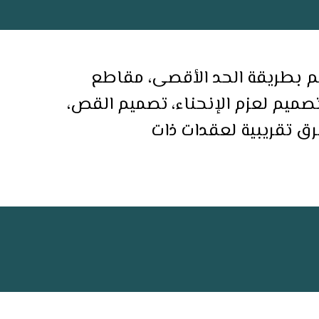
ﻢ ﺑﻄﺮﻳﻘﺔ اﻟﺤﺪ اﻷﻗﺼﻰ، ﻣﻘﺎﻃﻊ
ﻟﻠﺪن واﻟﻬﺶ، ﺗﺼﻤﻴﻢ ﻟﻌﺰم اﻹﻧﺤﻨﺎء، ﺗﺼﻤﻴﻢ اﻟﻘﺺ،
ﺮق ﺗﻘﺮﻳﺒﻴﺔ ﻟﻌﻘﺪات ذات