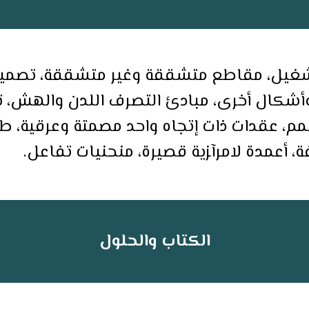
ﻟﺘﺸﻐﻴﻞ، ﻣﻘﺎﻃﻊ ﻣﺘﺸﻘﻘﺔ وﻏﻴﺮ ﻣﺘﺸﻘﻘﺔ، ﺗﺼﻤﻴ
ﺮدة وﻣﺰدوﺟﺔ اﻟﺘﺴﻠﻴﺢ، ﻣﻘﺎﻃﻊ T وأﺷﻜﺎل أﺧﺮى، ﻣﺒﺎدئ اﻟﺘﺼﺮف ا
ﺧﻴﻤﻢ، ﻋﻘﺪات ذات إﺗﺠﺎه واﺣﺪ ﻣﺼﻤﺘﺔ وﻋﺮﻗﻴﺔ، ﻃ
، أﻋﻤﺪة ﻻﻣﺮآﺰﻳﺔ ﻗﺼﻴﺮة، ﻣﻨﺤﻨﻴﺎت ﺗﻔﺎﻋﻞ.
الكتاب والحلول